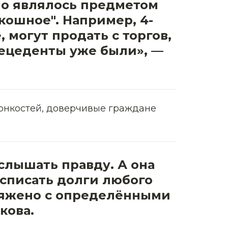
оно являлось предметом
кошное". Например, 4-
 могут продать с торгов,
рецеденты уже были», —
тонкостей, доверчивые граждане
услышать правду. А она
 списать долги любого
пряжено с определёнными
кова.