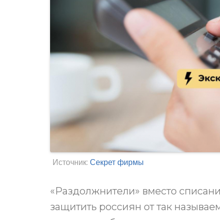
Источник:
Секрет фирмы
«Раздолжнители» вместо списани
защитить россиян от так называ