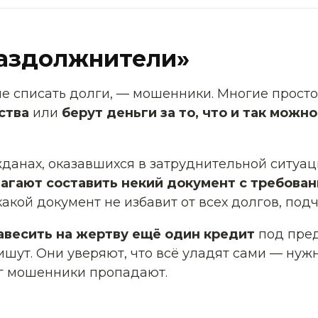
раздолжнители»
е списать долги, — мошенники. Многие прост
ства
или
берут деньги за то, что и так можн
ражданах, оказавшихся в затруднительной ситу
лагают составить некий документ с требован
акой документ не избавит от всех долгов, под
авесить на жертву ещё один кредит
под пред
ишут. Они уверяют, что всё уладят сами — нуж
ег мошенники пропадают.